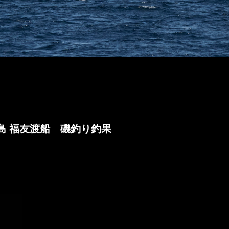
夫里島 福友渡船 磯釣り釣果