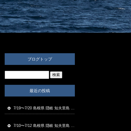
ブログトップ
最近の投稿
7/19〜7/20 島根県 隠岐 知夫里島 福友渡船 磯釣り釣果
7/10〜7/12 島根県 隠岐 知夫里島 福友渡船 磯釣り釣果