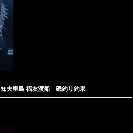
 隠岐 知夫里島 福友渡船 磯釣り釣果