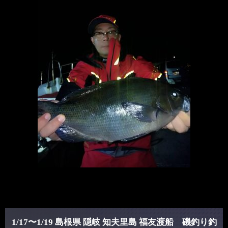
1/17〜1/19 島根県 隠岐 知夫里島 福友渡船 磯釣り釣