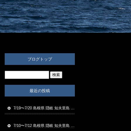
ブログトップ
最近の投稿
7/19〜7/20 島根県 隠岐 知夫里島 福友渡船 磯釣り釣果
7/10〜7/12 島根県 隠岐 知夫里島 福友渡船 磯釣り釣果