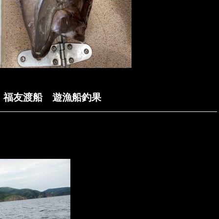
里島 福友渡船 遊漁船釣果