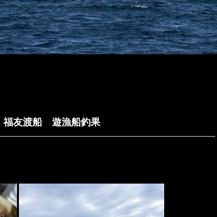
里島 福友渡船 遊漁船釣果