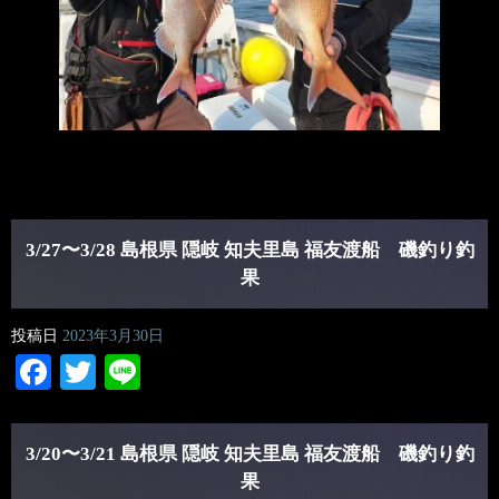
3/27〜3/28 島根県 隠岐 知夫里島 福友渡船 磯釣り釣
果
投稿日
2023年3月30日
Facebook
Twitter
Line
3/20〜3/21 島根県 隠岐 知夫里島 福友渡船 磯釣り釣
果