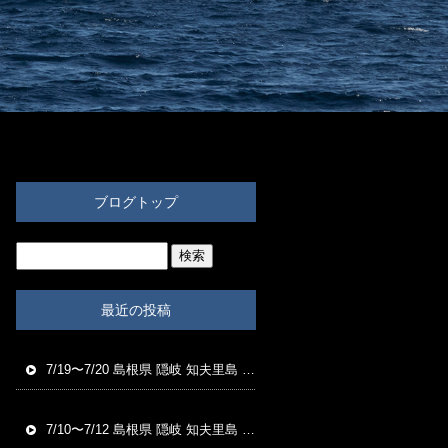
ブログトップ
最近の投稿
7/19〜7/20 島根県 隠岐 知夫里島 福友渡船 磯釣り釣果
7/10〜7/12 島根県 隠岐 知夫里島 福友渡船 磯釣り釣果