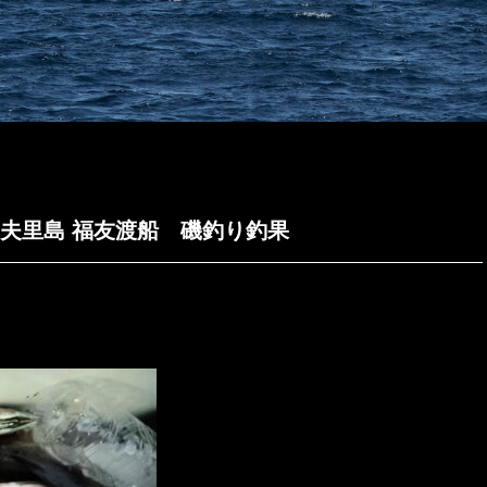
岐 知夫里島 福友渡船 磯釣り釣果