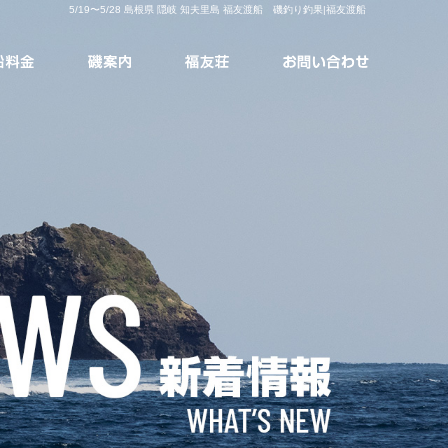
5/19〜5/28 島根県 隠岐 知夫里島 福友渡船 磯釣り釣果|福友渡船