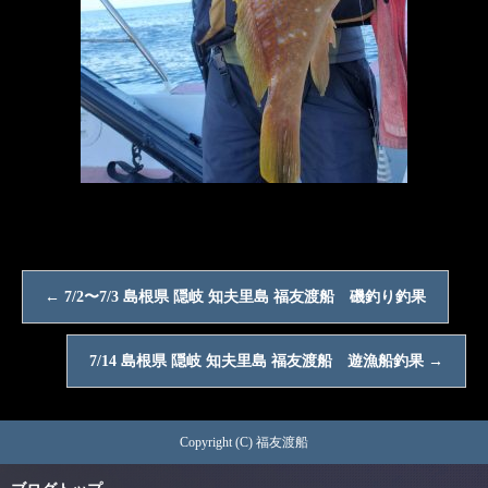
←
7/2〜7/3 島根県 隠岐 知夫里島 福友渡船 磯釣り釣果
7/14 島根県 隠岐 知夫里島 福友渡船 遊漁船釣果
→
Copyright (C) 福友渡船