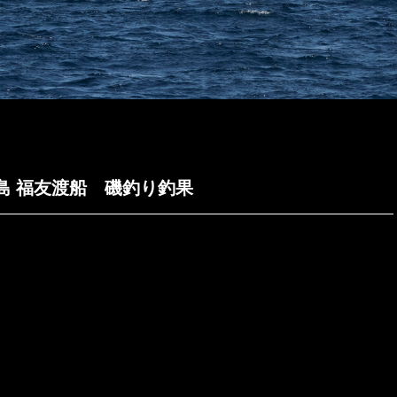
夫里島 福友渡船 磯釣り釣果