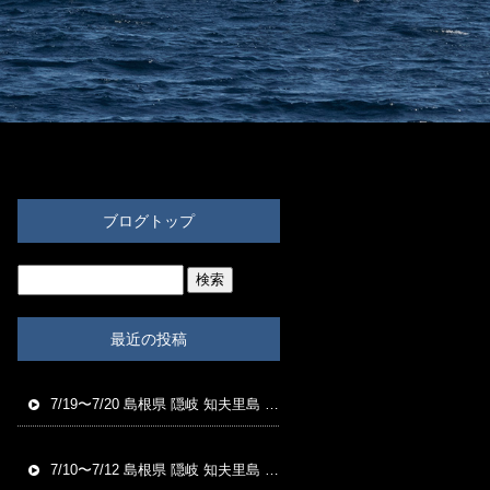
ブログトップ
最近の投稿
7/19〜7/20 島根県 隠岐 知夫里島 福友渡船 磯釣り釣果
7/10〜7/12 島根県 隠岐 知夫里島 福友渡船 磯釣り釣果