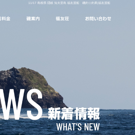
11/17 島根県 隠岐 知夫里島 福友渡船 磯釣り釣果|福友渡船