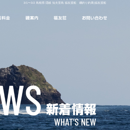
3/1〜3/2 島根県 隠岐 知夫里島 福友渡船 磯釣り釣果|福友渡船