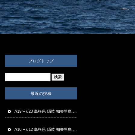
ブログトップ
最近の投稿
7/19〜7/20 島根県 隠岐 知夫里島 福友渡船 磯釣り釣果
7/10〜7/12 島根県 隠岐 知夫里島 福友渡船 磯釣り釣果