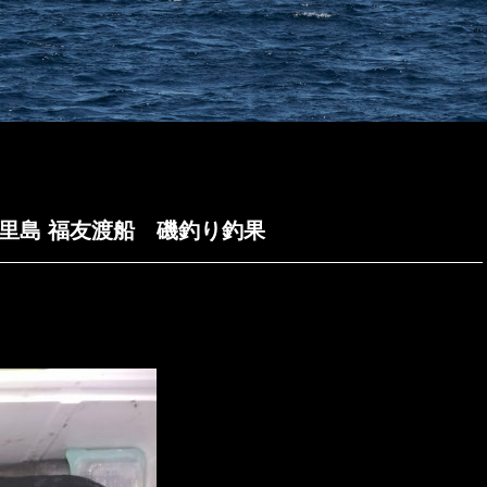
 知夫里島 福友渡船 磯釣り釣果